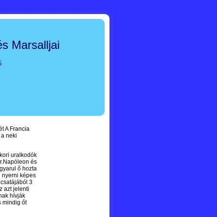
s Marsalljai
5
ét A Francia
 a neki
kori uralkodók
ár.Napóleon és
gyarul ő hozta
 nyerni képes
 csatájából 3
 azt jelenti
nak hívják
s mindig őt