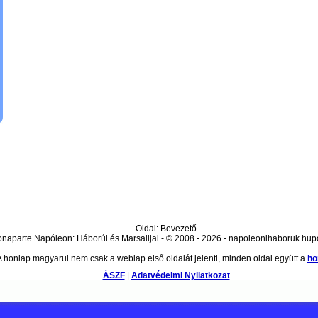
Oldal: Bevezető
naparte Napóleon: Háborúi és Marsalljai - © 2008 - 2026 - napoleonihaboruk.hup
A honlap magyarul nem csak a weblap első oldalát jelenti, minden oldal együtt a
ho
ÁSZF
|
Adatvédelmi Nyilatkozat