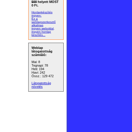
500
helyett MOST
0 Ft.
Honlapkészítés
ingyen:
Ez a
weblapszerkesztő
alkalmas
ingyen weboldal,
ingyen honlap
készítés...
Weblap
látogatottság
számláló:
Mai: 8
Tegnapi: 78
Heti: 194
Havi: 242
Össz.: 129 472
Látogatottság
növelés