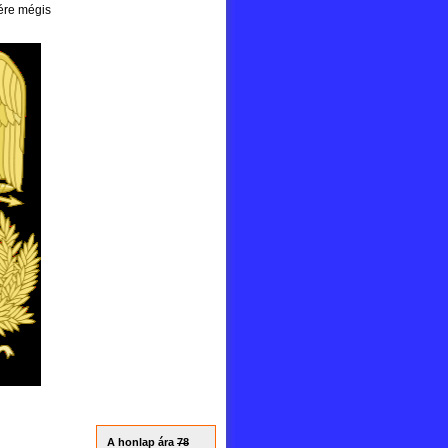
ére mégis
A honlap ára
78