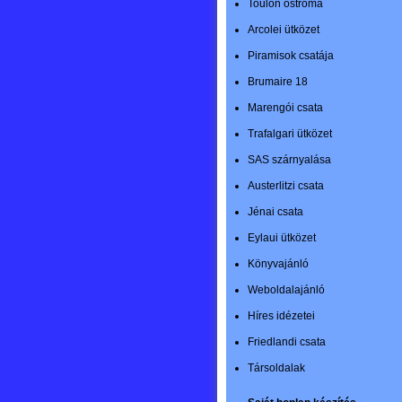
Toulon ostroma
Arcolei ütközet
Piramisok csatája
Brumaire 18
Marengói csata
Trafalgari ütközet
SAS szárnyalása
Austerlitzi csata
Jénai csata
Eylaui ütközet
Könyvajánló
Weboldalajánló
Híres idézetei
Friedlandi csata
Társoldalak