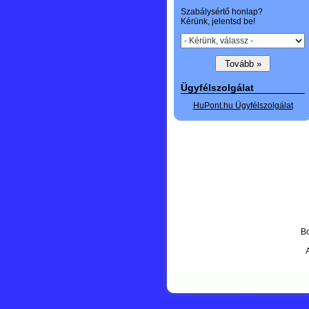
Szabálysértő honlap?
Kérünk, jelentsd be!
Ügyfélszolgálat
HuPont.hu Ügyfélszolgálat
Bo