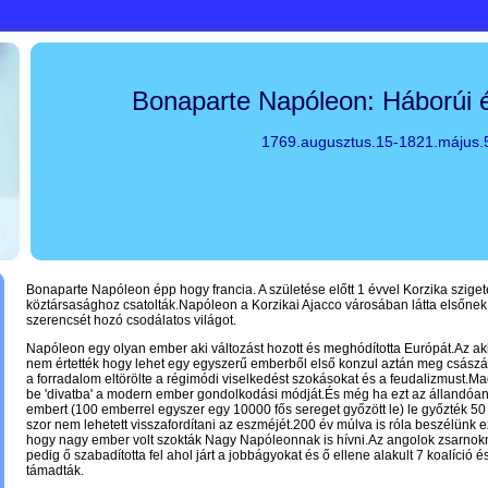
Bonaparte Napóleon: Háborúi é
1769.augusztus.15-1821.május.
Bonaparte Napóleon épp hogy francia. A születése előtt 1 évvel Korzika sziget
köztársasághoz csatolták.Napóleon a Korzikai Ajacco városában látta elsőnek
szerencsét hozó csodálatos világot.
Napóleon egy olyan ember aki változást hozott és meghódította Európát.Az ak
nem értették hogy lehet egy egyszerű emberből első konzul aztán meg csász
a forradalom eltörölte a régimódi viselkedést szokásokat és a feudalizmust.Ma
be 'divatba' a modern ember gondolkodási módját.És még ha ezt az állandóan
embert (100 emberrel egyszer egy 10000 fős sereget győzött le) le győzték 50
szor nem lehetett visszafordítani az eszméjét.200 év múlva is róla beszélünk ez
hogy nagy ember volt szokták Nagy Napóleonnak is hívni.Az angolok zsarnok
pedig ő szabadította fel ahol járt a jobbágyokat és ő ellene alakult 7 koalíció é
támadták.